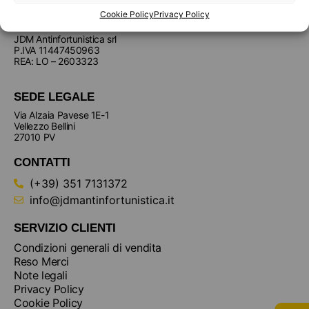
Cookie Policy
Privacy Policy
JDM Antinfortunistica srl
P.IVA 11447450963
REA: LO – 2603323
SEDE LEGALE
Via Alzaia Pavese 1E-1
Vellezzo Bellini
27010 PV
CONTATTI
(+39) 351 7131372
info@jdmantinfortunistica.it
SERVIZIO CLIENTI
Condizioni generali di vendita
Reso Merci
Note legali
Privacy Policy
Cookie Policy