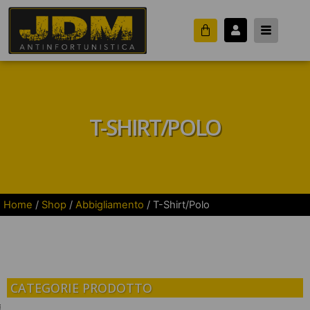
T-SHIRT/POLO
Home
/
Shop
/
Abbigliamento
/ T-Shirt/Polo
CATEGORIE PRODOTTO