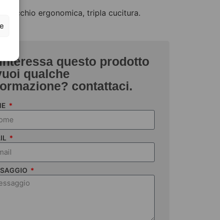
 ginocchio ergonomica, tripla cucitura.
ze
 interessa questo prodotto
vuoi qualche
formazione? contattaci.
ME
IL
SAGGIO
DIADORA COVERALL POLY BLU
DIADORA PANT CARBON PERFORMANCE GRIGIO ASFALTO