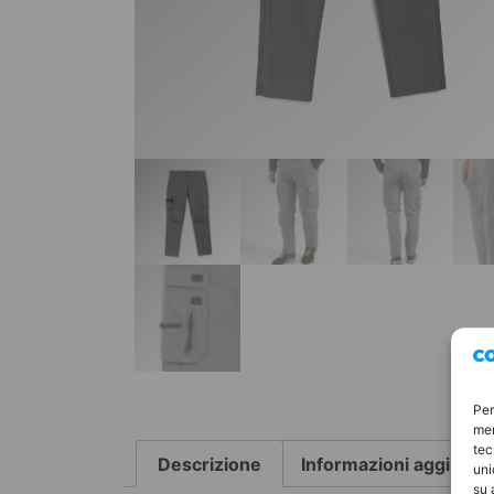
Per
mem
tec
Descrizione
Informazioni aggiunti
uni
su 