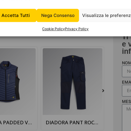
n porta oggetti, regolazione vita con coulisse, costruzione
Accetta Tutti
Nega Consenso
Visualizza le preferen
Cookie Policy
Privacy Policy
Ti
e 
in
NO
EMA
MES
DIADORA PANT ROCK WINTER PERFORMANCE BLU
DIADORA COVERALL POLY GRIGIO